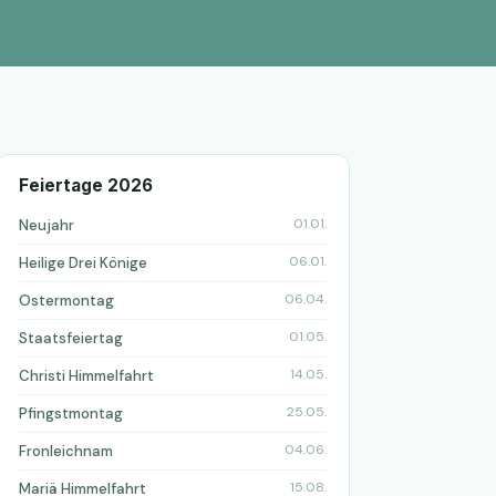
Feiertage 2026
01.01.
Neujahr
06.01.
Heilige Drei Könige
06.04.
Ostermontag
01.05.
Staatsfeiertag
14.05.
Christi Himmelfahrt
25.05.
Pfingstmontag
04.06.
Fronleichnam
15.08.
Mariä Himmelfahrt