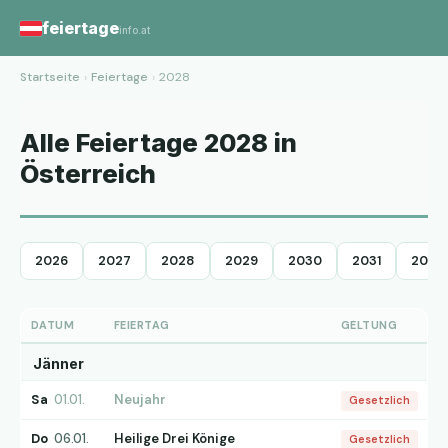
feiertage
info.at
Startseite
›
Feiertage
›
2028
Alle Feiertage 2028 in
Österreich
2026
2027
2028
2029
2030
2031
2032
DATUM
FEIERTAG
GELTUNG
Jänner
Sa
01.01.
Neujahr
Gesetzlich
Do
06.01.
Heilige Drei Könige
Gesetzlich