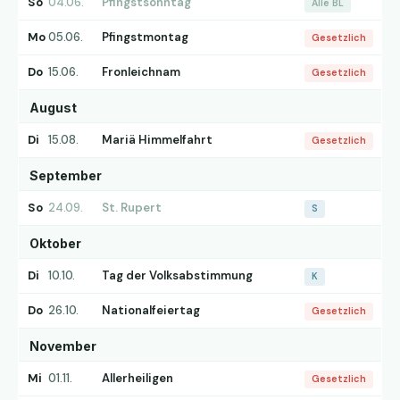
So
04.06.
Pfingstsonntag
Alle BL
Mo
05.06.
Pfingstmontag
Gesetzlich
Do
15.06.
Fronleichnam
Gesetzlich
August
Di
15.08.
Mariä Himmelfahrt
Gesetzlich
September
So
24.09.
St. Rupert
S
Oktober
Di
10.10.
Tag der Volksabstimmung
K
Do
26.10.
Nationalfeiertag
Gesetzlich
November
Mi
01.11.
Allerheiligen
Gesetzlich