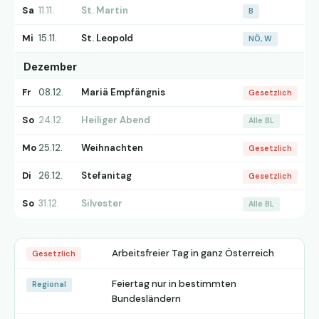
Sa
11.11.
St. Martin
B
Mi
15.11.
St. Leopold
NÖ, W
Dezember
Fr
08.12.
Mariä Empfängnis
Gesetzlich
So
24.12.
Heiliger Abend
Alle BL
Mo
25.12.
Weihnachten
Gesetzlich
Di
26.12.
Stefanitag
Gesetzlich
So
31.12.
Silvester
Alle BL
Arbeitsfreier Tag in ganz Österreich
Gesetzlich
Feiertag nur in bestimmten
Regional
Bundesländern