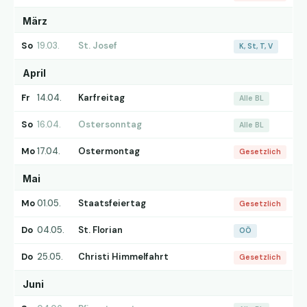
März
So
19.03.
St. Josef
K, St, T, V
April
Fr
14.04.
Karfreitag
Alle BL
So
16.04.
Ostersonntag
Alle BL
Mo
17.04.
Ostermontag
Gesetzlich
Mai
Mo
01.05.
Staatsfeiertag
Gesetzlich
Do
04.05.
St. Florian
OÖ
Do
25.05.
Christi Himmelfahrt
Gesetzlich
Juni