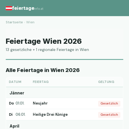
feiertage
info.at
Startseite
›
Wien
Feiertage Wien 2026
13 gesetzliche + 1 regionale Feiertage in Wien
Alle Feiertage in Wien 2026
DATUM
FEIERTAG
GELTUNG
Jänner
Do
01.01.
Neujahr
Gesetzlich
Di
06.01.
Heilige Drei Könige
Gesetzlich
April