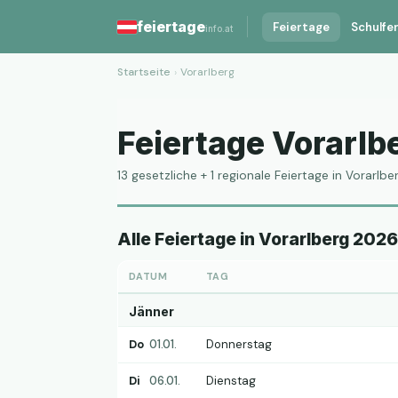
feiertage
Feiertage
Schulfe
info.at
Startseite
›
Vorarlberg
Feiertage Vorarlb
13 gesetzliche + 1 regionale Feiertage in Vorarlbe
Alle Feiertage in Vorarlberg 2026
DATUM
TAG
Jänner
Do
01.01.
Donnerstag
Di
06.01.
Dienstag