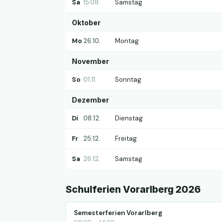
Sa
15.08.
Samstag
Oktober
Mo
26.10.
Montag
November
So
01.11.
Sonntag
Dezember
Di
08.12.
Dienstag
Fr
25.12.
Freitag
Sa
26.12.
Samstag
Schulferien Vorarlberg 2026
Semesterferien Vorarlberg