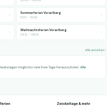
28.03. – 06.04.
Sommerferien Vorarlberg
›
›
11.07. – 13.09.
Weihnachtsferien Vorarlberg
›
›
24.12. – 06.01.
Alle ansehen ›
laubstagen möglichst viele freie Tage herauszuholen.
Alle
ferien
Zwickeltage & mehr