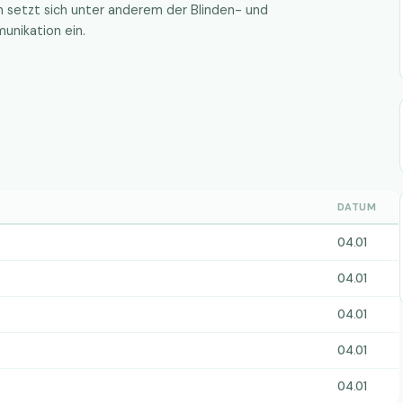
ich setzt sich unter anderem der Blinden- und
unikation ein.
DATUM
04.01
04.01
04.01
04.01
04.01