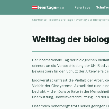
feiertage
Feiertage
Schulfe
info.at
Startseite
›
Besondere Tage
›
Welttag der biologischen
Welttag der biolo
Der Internationale Tag der biologischen Vielfalt
erinnert an die Verabschiedung der UN-Biodive
Bewusstsein für den Schutz der Artenvielfalt s
Biodiversität umfasst die Vielfalt der Arten, d
Vielfalt der Ökosysteme. Aktuell sind rund ein
bedroht — die höchste Rate in der Menschhei
Übernutzung, Umweltverschmutzung und der K
Österreich beherbergt trotz seiner geringen F