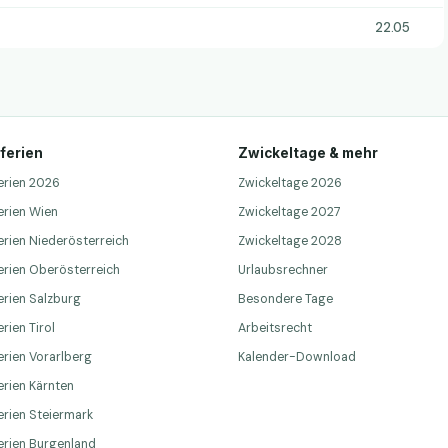
22.05
ferien
Zwickeltage & mehr
erien 2026
Zwickeltage 2026
erien Wien
Zwickeltage 2027
erien Niederösterreich
Zwickeltage 2028
erien Oberösterreich
Urlaubsrechner
erien Salzburg
Besondere Tage
rien Tirol
Arbeitsrecht
erien Vorarlberg
Kalender-Download
erien Kärnten
erien Steiermark
erien Burgenland