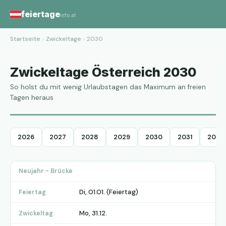
feiertage
info.at
Startseite
›
Zwickeltage
›
2030
Zwickeltage Österreich 2030
So holst du mit wenig Urlaubstagen das Maximum an freien
Tagen heraus
2026
2027
2028
2029
2030
2031
2032
Neujahr - Brücke
Di, 01.01. (Feiertag)
Feiertag
Mo, 31.12.
Zwickeltag