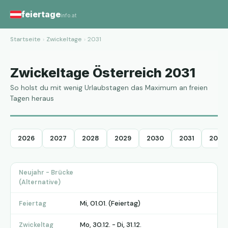
feiertage
info.at
Startseite
›
Zwickeltage
›
2031
Zwickeltage Österreich 2031
So holst du mit wenig Urlaubstagen das Maximum an freien
Tagen heraus
2026
2027
2028
2029
2030
2031
2032
Neujahr - Brücke
(Alternative)
Mi, 01.01. (Feiertag)
Feiertag
Mo, 30.12. - Di, 31.12.
Zwickeltag